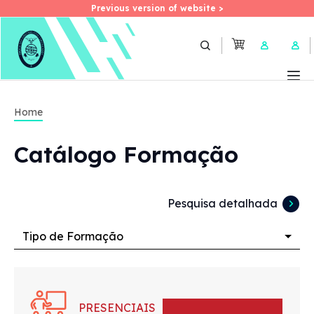
Previous version of website >
Previous version of website >
Skip
to
User 
main
content
Home
Catálogo Formação
Pesquisa detalhada
Tipo de Formação
PRESENCIAIS