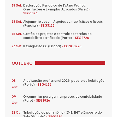
18 Set.
Declaração Periódica de IVA na Prática:
Orientações e Exemplos Aplicados (Viseu)
-
SEG3026
18 Set.
Alojamento Local - Aspetos contabilísticos e fiscais
(Funchal)
- SEG3126
18 Set.
Gestão de projetos e controle de tarefas do
contabilista certificado (Porto)
- SEG2726
23 Set.
8 Congresso CC (Lisboa)
- CONG0226
OUTUBRO
08
Atualização profissional 2026: pacote da habitação
(Porto)
- SEG4126
Out.
09
Orçamentar para gerir empresas de contabilidade
(Faro)
- SEG1926
Out.
12 Out.
Tributação do património - IMI, IMT e Imposto do
Selo (Guarda)
- SEG3226