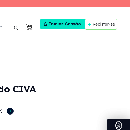
User menu
Iniciar Sessão
Registar-se
 do CIVA
X