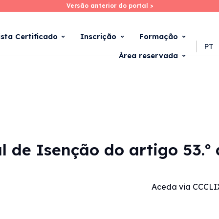
Versão anterior do portal >
Versão anterior do portal >
Skip
to
main
ista Certificado
Inscrição
Formação
content
PT
Área reservada
al de Isenção do artigo 53.º
Aceda via CCCLI