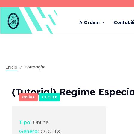
A Ordem
Contabil
Formação
Início
(Tutorial) Regime Especi
Online
CCCLIX
Tipo:
Online
Género:
CCCLIX