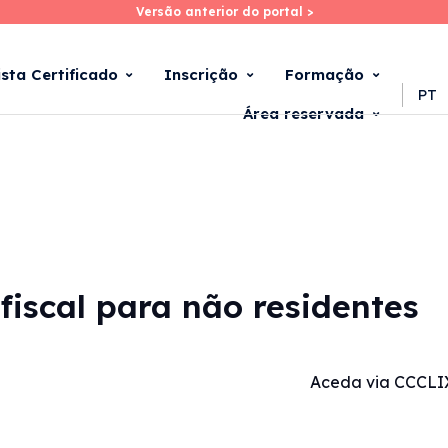
Versão anterior do portal >
Versão anterior do portal >
Skip
to
main
ista Certificado
Inscrição
Formação
content
PT
Área reservada
fiscal para não residentes
Aceda via CCCLI