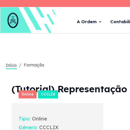
A Ordem
Contabil
Formação
Início
(Tutorial) Representação 
Online
CCCLIX
Tipo:
Online
Género:
CCCLIX