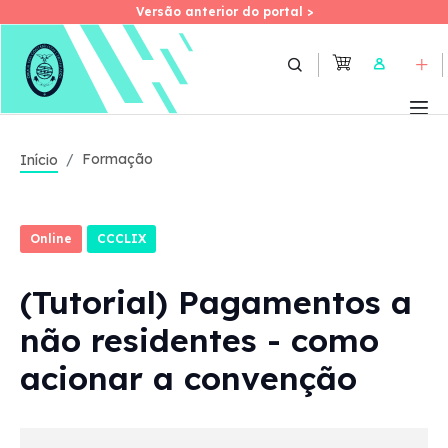
Versão anterior do portal >
Versão anterior do portal >
Skip
to
User
main
content
Formação
Início
Online
CCCLIX
(Tutorial) Pagamentos a
não residentes - como
acionar a convenção