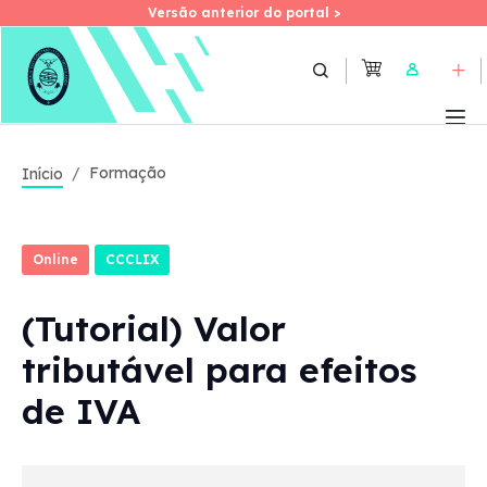
Versão anterior do portal >
Versão anterior do portal >
Skip
to
User
main
content
Formação
Início
Online
CCCLIX
(Tutorial) Valor
tributável para efeitos
de IVA