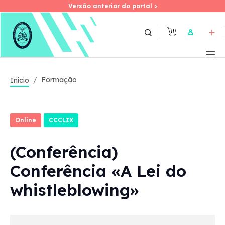
Versão anterior do portal >
Versão anterior do portal >
Skip
to
User
main
content
Formação
Início
Online
CCCLIX
(Conferência)
Conferência «A Lei do
whistleblowing»