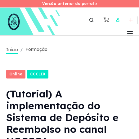
Versão anterior do portal >
Versão anterior do portal >
Skip
to
User
main
content
Formação
Início
Online
CCCLIX
(Tutorial) A
implementação do
Sistema de Depósito e
Reembolso no canal