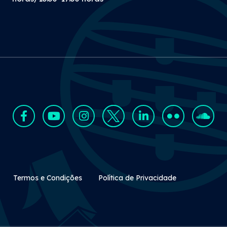
Rodapé Secundário
Termos e Condições
Política de Privacidade