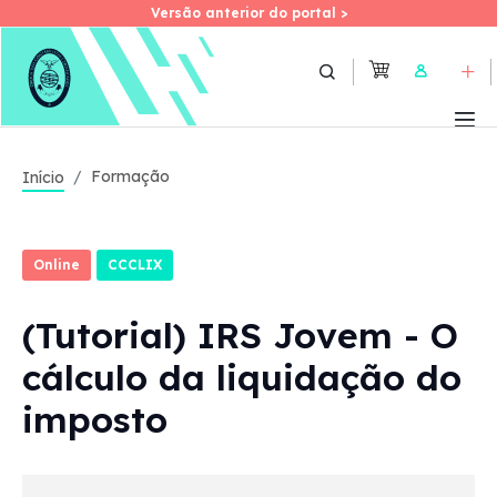
Versão anterior do portal >
Versão anterior do portal >
Skip
to
User
main
content
Formação
Início
Online
CCCLIX
(Tutorial) IRS Jovem - O
cálculo da liquidação do
imposto