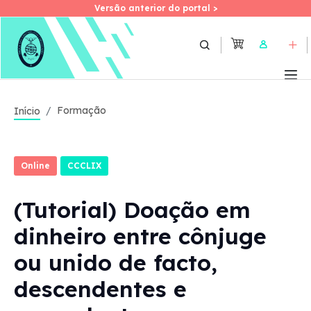
Versão anterior do portal >
Versão anterior do portal >
Skip
to
User
main
content
Formação
Início
Online
CCCLIX
(Tutorial) Doação em
dinheiro entre cônjuge
ou unido de facto,
descendentes e