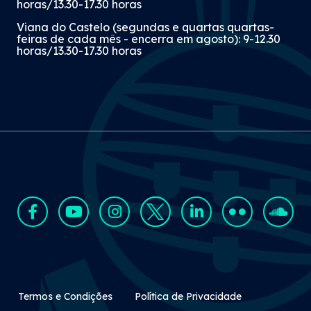
horas/13.30-17.30 horas
Viana do Castelo (segundas e quartas quartas-
feiras de cada mês - encerra em agosto): 9-12.30
horas/13.30-17.30 horas
Rodapé Secundário
Termos e Condições
Política de Privacidade