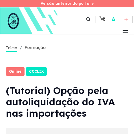
Versão anterior do portal >
Versão anterior do portal >
Skip
to
User
main
content
Formação
Início
Online
CCCLIX
(Tutorial) Opção pela
autoliquidação do IVA
nas importações