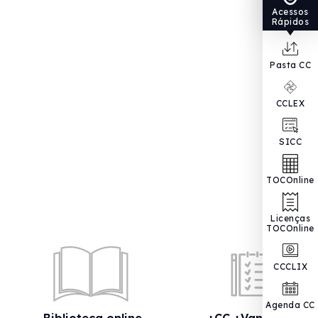
Acessos
Rápidos
Pasta CC
CCLEX
SICC
TOCOnline
Licenças
TOCOnline
CCCLIX
Agenda CC
Biblioteca online
+CC +Vantagens