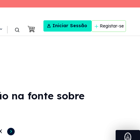
User menu
Iniciar Sessão
Registar-se
ão na fonte sobre
X