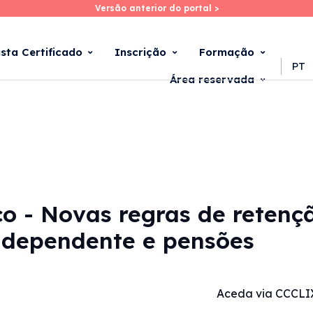
Versão anterior do portal >
Versão anterior do portal >
Skip
to
main
ista Certificado
Inscrição
Formação
content
PT
Área reservada
ico - Novas regras de retenç
 dependente e pensões
Aceda via CCCLI