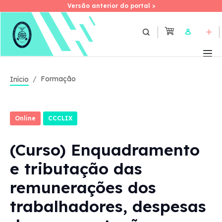
Versão anterior do portal >
Versão anterior do portal >
Skip
to
User
main
content
Formação
Início
Online
CCCLIX
(Curso) Enquadramento
e tributação das
remunerações dos
trabalhadores, despesas