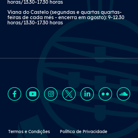
horas/13.30-17.30 horas
Viana do Castelo (segundas e quartas quartas-
feiras de cada mês - encerra em agosto): 9-12.30
horas/13.30-17.30 horas
Rodapé Secundário
Termos e Condições
Política de Privacidade