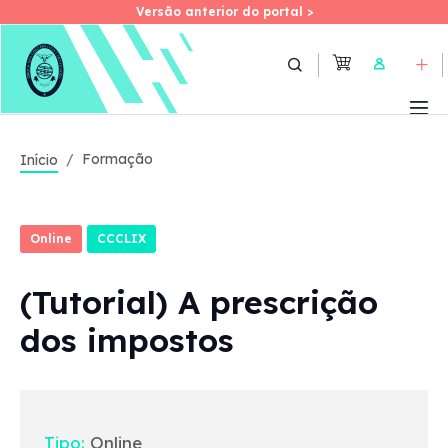
Versão anterior do portal >
Versão anterior do portal >
Skip
to
User
main
content
Formação
Início
Online
CCCLIX
(Tutorial) A prescrição
dos impostos
Tipo:
Online