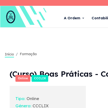
A Ordem
Contabil
Formação
Início
(Curso) Boas Práticas - C
Online
CCCLIX
Tipo:
Online
Género:
CCCLIX