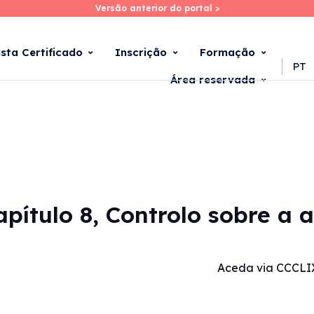
Versão anterior do portal >
Versão anterior do portal >
Skip
to
main
ista Certificado
Inscrição
Formação
content
PT
Área reservada
apítulo 8, Controlo sobre a 
Aceda via CCCLI