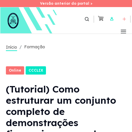
Versão anterior do portal >
Versão anterior do portal >
Skip
to
User
main
content
Formação
Início
Online
CCCLIX
(Tutorial) Como
estruturar um conjunto
completo de
demonstrações