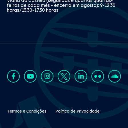
Viana do Castelo (segundas e quartas quartas-
feiras de cada mês - encerra em agosto): 9-12.30
horas/13.30-17.30 horas
Rodapé Secundário
Termos e Condições
Política de Privacidade