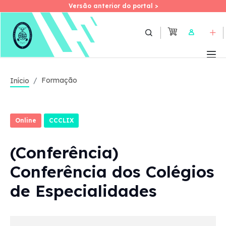
Versão anterior do portal >
Versão anterior do portal >
Skip
to
User
main
content
Formação
Início
Online
CCCLIX
(Conferência)
Conferência dos Colégios
de Especialidades