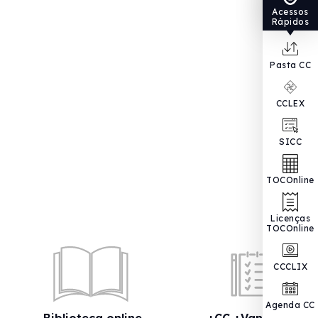
Acessos
Rápidos
Pasta CC
CCLEX
SICC
TOCOnline
Licenças
TOCOnline
CCCLIX
Agenda CC
Biblioteca online
+CC +Vantagens