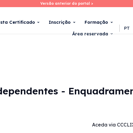
Versão anterior do portal >
Versão anterior do portal >
Skip
to
main
ista Certificado
Inscrição
Formação
content
PT
Área reservada
dependentes - Enquadramento
Aceda via CCCLI