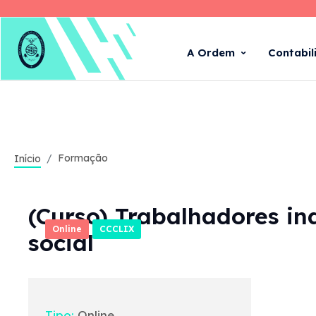
A Ordem
Contabil
Formação
Início
(Curso) Trabalhadores in
Online
CCCLIX
social
Tipo:
Online