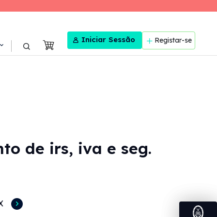
User menu
Iniciar Sessão
Registar-se
 de irs, iva e seg.
X