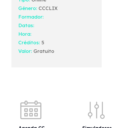
Género:
CCCLIX
Formador:
Datas:
Hora:
Créditos:
5
Valor:
Gratuito
Acessos rápidos
Agenda CC
Simuladores