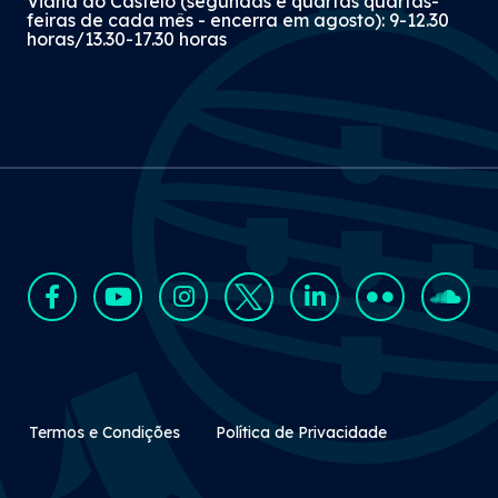
Viana do Castelo (segundas e quartas quartas-
feiras de cada mês - encerra em agosto): 9-12.30
horas/13.30-17.30 horas
Rodapé Secundário
Termos e Condições
Política de Privacidade