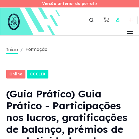
Versão anterior do portal >
Versão anterior do portal >
Skip
to
User
main
content
Formação
Início
Online
CCCLIX
(Guia Prático) Guia
Prático - Participações
nos lucros, gratificações
de balanço, prémios de