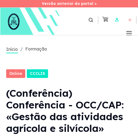
Versão anterior do portal >
Versão anterior do portal >
Skip
to
User
main
content
Formação
Início
Online
CCCLIX
(Conferência)
Conferência - OCC/CAP:
«Gestão das atividades
agrícola e silvícola»