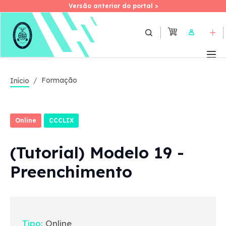
Versão anterior do portal >
Versão anterior do portal >
Skip
to
User
main
content
Formação
Início
Online
CCCLIX
(Tutorial) Modelo 19 -
Preenchimento
Tipo:
Online