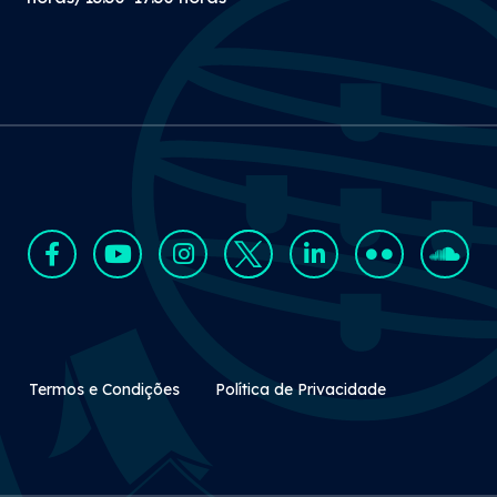
Rodapé Secundário
Termos e Condições
Política de Privacidade