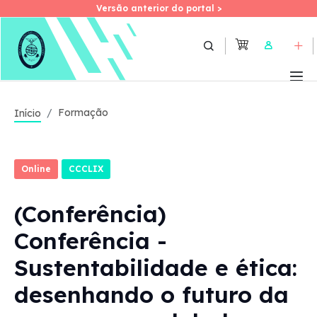
Versão anterior do portal >
Versão anterior do portal >
Skip
to
User
main
content
Formação
Início
Online
CCCLIX
(Conferência)
Conferência -
Sustentabilidade e ética:
desenhando o futuro da