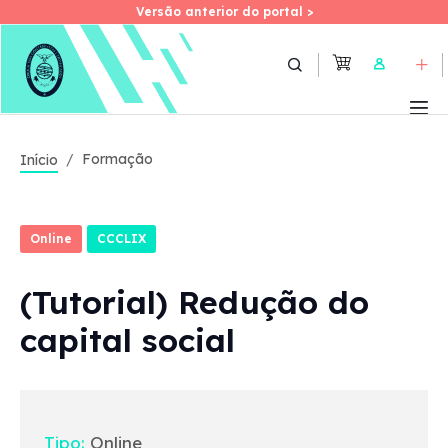
Versão anterior do portal >
Versão anterior do portal >
Skip
to
User
main
content
Formação
Início
Online
CCCLIX
(Tutorial) Redução do
capital social
Tipo:
Online