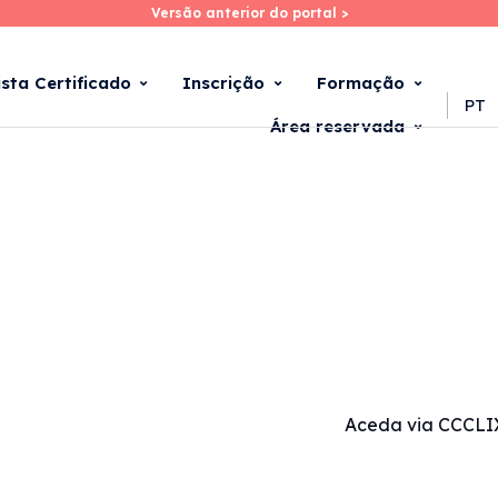
Versão anterior do portal >
Versão anterior do portal >
Skip
to
main
ista Certificado
Inscrição
Formação
content
PT
Área reservada
Aceda via CCCLI