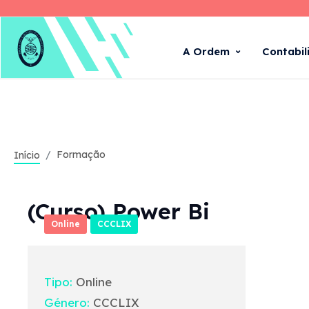
A Ordem
Contabil
Formação
Início
(Curso) Power Bi
Online
CCCLIX
Tipo:
Online
Género:
CCCLIX