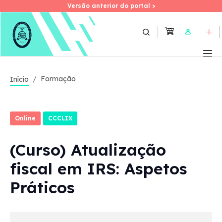
Versão anterior do portal >
Versão anterior do portal >
Skip
to
User
main
content
Formação
Início
Online
CCCLIX
(Curso) Atualização
fiscal em IRS: Aspetos
Práticos