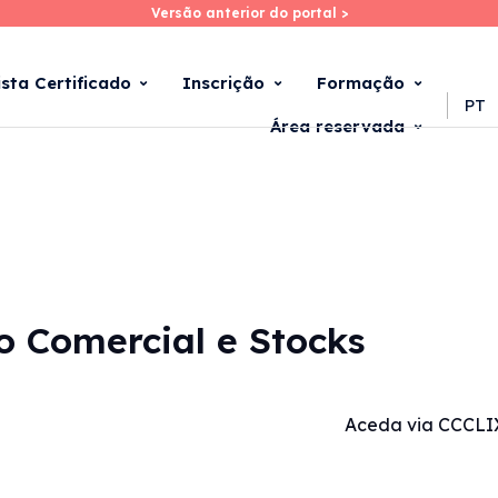
Versão anterior do portal >
Versão anterior do portal >
Skip
to
main
ista Certificado
Inscrição
Formação
content
PT
Área reservada
ão Comercial e Stocks
Aceda via CCCLI