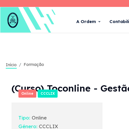
A Ordem
Contabil
Formação
Início
(Curso) Toconline - Gest
Online
CCCLIX
Tipo:
Online
Género:
CCCLIX