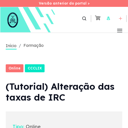
Versão anterior do portal >
Versão anterior do portal >
Skip
to
User
main
content
Formação
Início
Online
CCCLIX
(Tutorial) Alteração das
taxas de IRC
Tipo:
Online