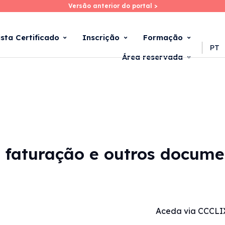
Versão anterior do portal >
Versão anterior do portal >
Skip
to
main
ista Certificado
Inscrição
Formação
content
PT
Área reservada
 faturação e outros docume
Aceda via CCCLI