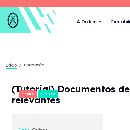
A Ordem
Contabil
Formação
Início
(Tutorial) Documentos de
Online
CCCLIX
relevantes
Tipo:
Online