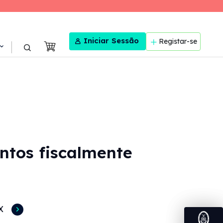
User menu
Iniciar Sessão
Registar-se
ntos fiscalmente
X