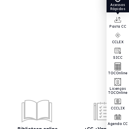
Acessos
Rápidos
Pasta CC
CCLEX
SICC
TOCOnline
Licenças
TOCOnline
CCCLIX
Agenda CC
Biblioteca online
+CC +Vantagens