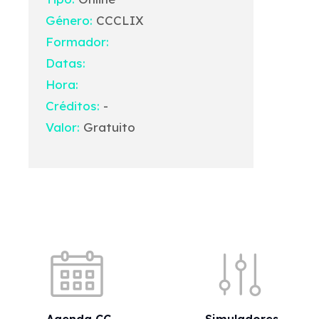
Género:
CCCLIX
Formador:
Datas:
Hora:
Créditos:
-
Valor:
Gratuito
Acessos rápidos
Agenda CC
Simuladores