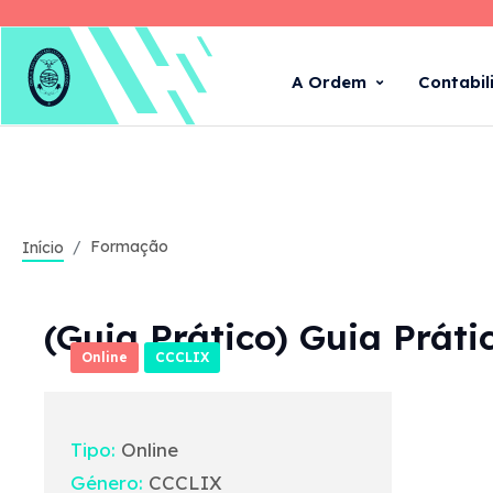
A Ordem
Contabil
Formação
Início
(Guia Prático) Guia Prát
Online
CCCLIX
Tipo:
Online
Género:
CCCLIX