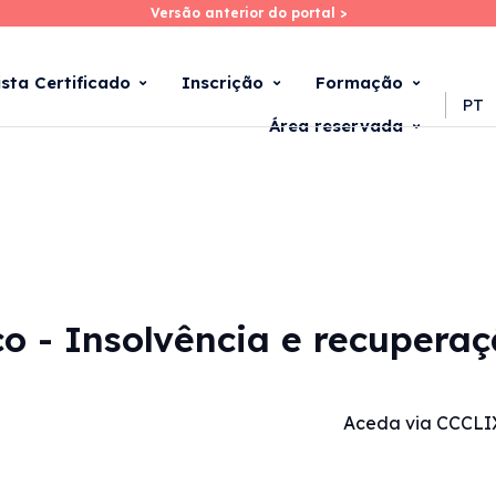
Versão anterior do portal >
Versão anterior do portal >
Skip
to
main
ista Certificado
Inscrição
Formação
content
PT
Área reservada
ico - Insolvência e recuper
Aceda via CCCLI