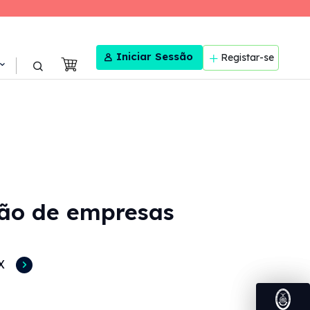
User menu
Iniciar Sessão
Registar-se
ação de empresas
X