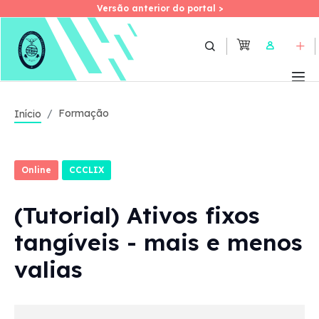
Versão anterior do portal >
Versão anterior do portal >
Skip
to
User
main
content
Formação
Início
Online
CCCLIX
(Tutorial) Ativos fixos
tangíveis - mais e menos
valias