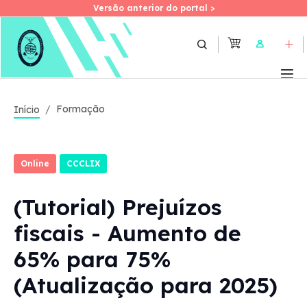
Versão anterior do portal >
Versão anterior do portal >
Skip
to
User
main
content
Formação
Início
Online
CCCLIX
(Tutorial) Prejuízos
fiscais - Aumento de
65% para 75%
(Atualização para 2025)