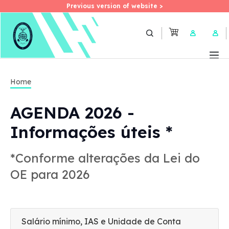
Previous version of website >
Previous version of website >
Skip
to
User 
main
content
Home
AGENDA 2026 -
Informações úteis *
*Conforme alterações da Lei do
OE para 2026
Salário mínimo, IAS e Unidade de Conta