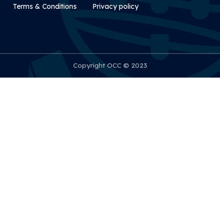
Rodapé Secundário
Terms & Conditions
Privacy policy
Copyright OCC © 2023