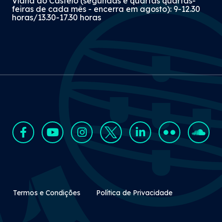
Viana do Castelo (segundas e quartas quartas-
feiras de cada mês - encerra em agosto): 9-12.30
horas/13.30-17.30 horas
Rodapé Secundário
Termos e Condições
Política de Privacidade