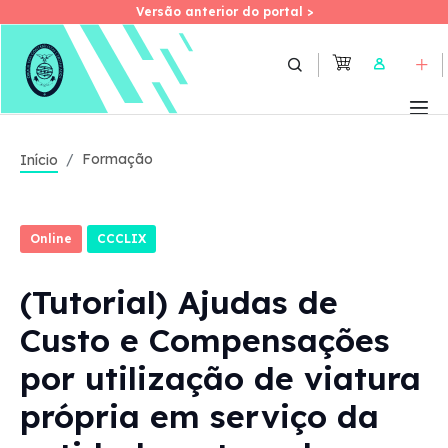
Versão anterior do portal >
Versão anterior do portal >
Skip
to
User
main
content
Formação
Início
Online
CCCLIX
(Tutorial) Ajudas de
Custo e Compensações
por utilização de viatura
própria em serviço da