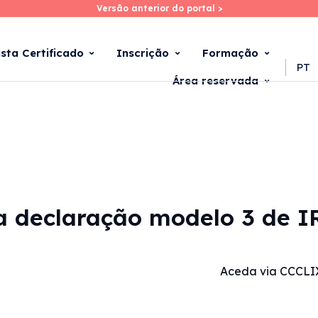
Versão anterior do portal >
Versão anterior do portal >
Skip
to
main
ista Certificado
Inscrição
Formação
content
PT
Área reservada
na declaração modelo 3 de I
Aceda via CCCLI