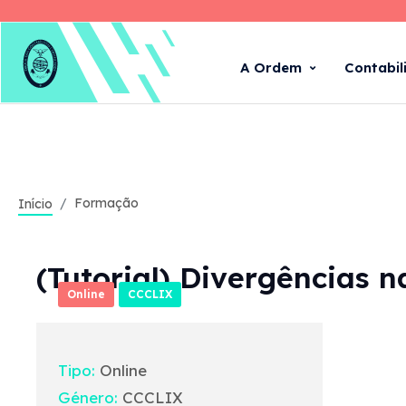
A Ordem
Contabil
Formação
Início
(Tutorial) Divergências 
Online
CCCLIX
Tipo:
Online
Género:
CCCLIX