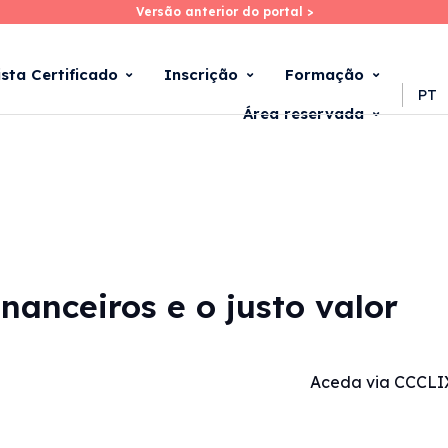
Versão anterior do portal >
Versão anterior do portal >
Skip
to
main
ista Certificado
Inscrição
Formação
content
PT
Área reservada
inanceiros e o justo valor
Aceda via CCCLI