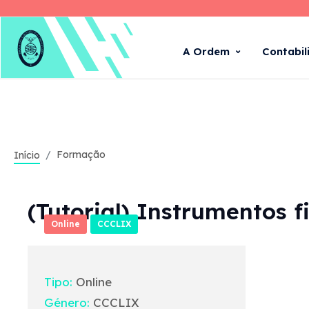
A Ordem
Contabil
Formação
Início
(Tutorial) Instrumentos f
Online
CCCLIX
Tipo:
Online
Género:
CCCLIX