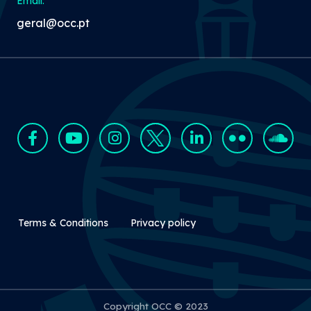
Email:
geral@occ.pt
Rodapé Secundário
Terms & Conditions
Privacy policy
Copyright OCC © 2023