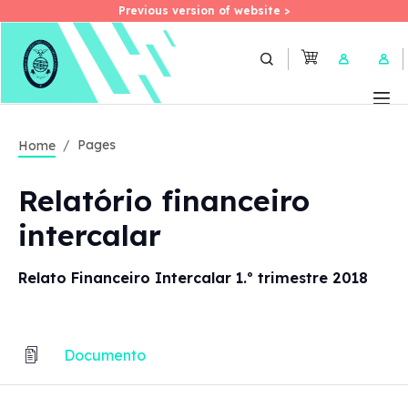
Previous version of website >
Previous version of website >
Skip
to
User 
main
content
Pages
Home
Relatório financeiro
intercalar
Relato Financeiro Intercalar 1.º trimestre 2018
Documento