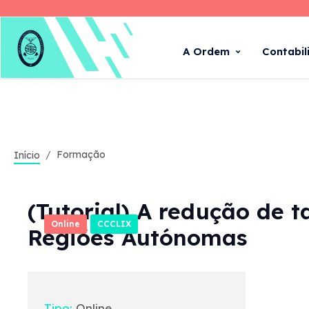
A Ordem
Contabil
Formação
Início
(Tutorial) A redução de t
Online
CCCLIX
Regiões Autónomas
Tipo:
Online