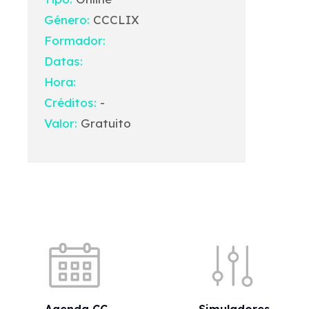
Género:
CCCLIX
Formador:
Datas:
Hora:
Créditos:
-
Valor:
Gratuito
Acessos rápidos
Agenda CC
Simuladores