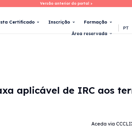
Versão anterior do portal >
Versão anterior do portal >
Skip
to
main
ista Certificado
Inscrição
Formação
content
PT
Área reservada
axa aplicável de IRC aos terr
Aceda via CCCLI