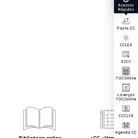
Acessos
Rápidos
Pasta CC
CCLEX
SICC
TOCOnline
Licenças
TOCOnline
CCCLIX
Agenda CC
Biblioteca online
+CC +Vantagens