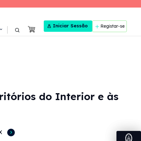
User menu
Iniciar Sessão
Registar-se
itórios do Interior e às
X