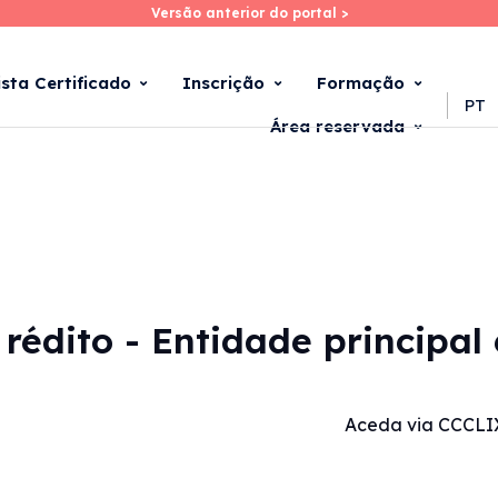
Versão anterior do portal >
Versão anterior do portal >
Skip
to
main
ista Certificado
Inscrição
Formação
content
PT
Área reservada
rédito - Entidade principal
Aceda via CCCLI