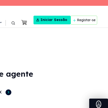
User menu
Iniciar Sessão
Registar-se
 e agente
X