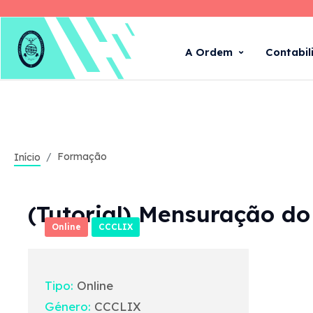
A Ordem
Contabil
Formação
Início
(Tutorial) Mensuração do 
Online
CCCLIX
Tipo:
Online
Género:
CCCLIX