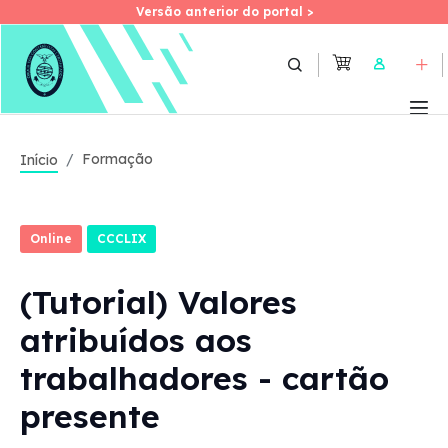
Versão anterior do portal >
Versão anterior do portal >
Skip
to
User
main
content
Formação
Início
Online
CCCLIX
(Tutorial) Valores
atribuídos aos
trabalhadores - cartão
presente