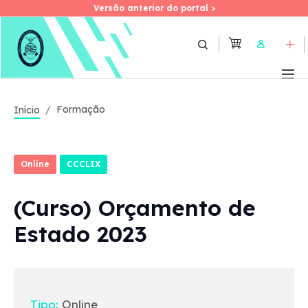
Versão anterior do portal >
Versão anterior do portal >
Skip
to
User
main
content
Formação
Início
Online
CCCLIX
(Curso) Orçamento de
Estado 2023
Tipo:
Online