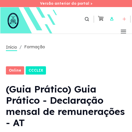
Versão anterior do portal >
Versão anterior do portal >
Skip
to
User
main
content
Formação
Início
Online
CCCLIX
(Guia Prático) Guia
Prático - Declaração
mensal de remunerações
- AT