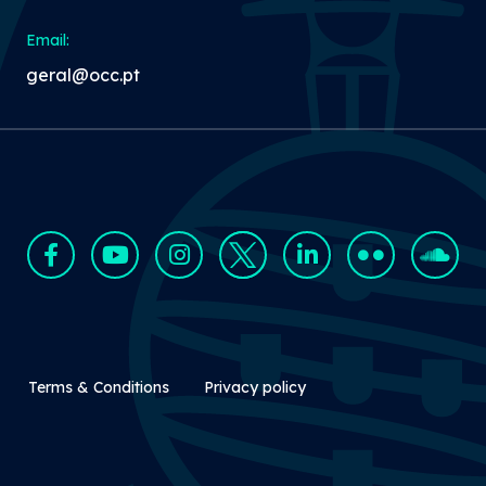
Email:
geral@occ.pt
Rodapé Secundário
Terms & Conditions
Privacy policy