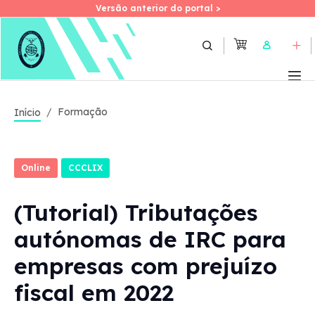
Versão anterior do portal >
Versão anterior do portal >
Skip
to
User
main
content
Formação
Início
Online
CCCLIX
(Tutorial) Tributações
autónomas de IRC para
empresas com prejuízo
fiscal em 2022