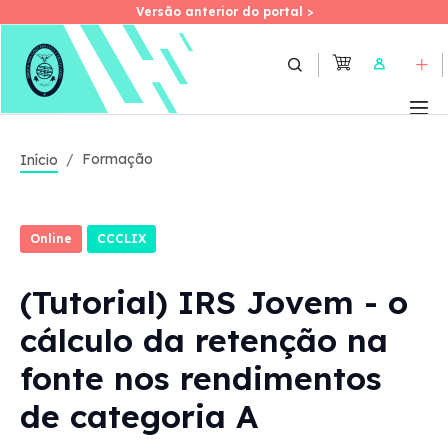
Versão anterior do portal >
Versão anterior do portal >
Skip
to
User
main
content
Formação
Início
Online
CCCLIX
(Tutorial) IRS Jovem - o
cálculo da retenção na
fonte nos rendimentos
de categoria A