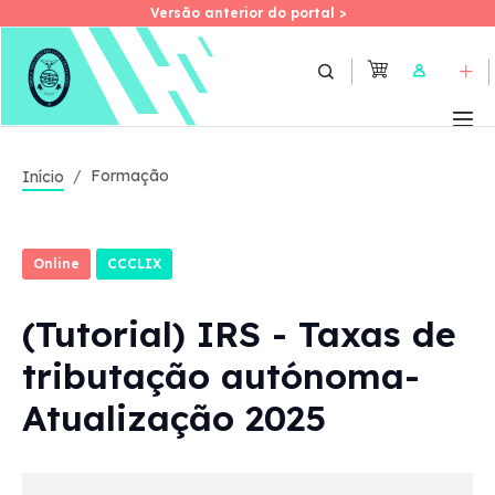
Versão anterior do portal >
Versão anterior do portal >
Skip
to
User
main
content
Formação
Início
Online
CCCLIX
(Tutorial) IRS - Taxas de
tributação autónoma-
Atualização 2025