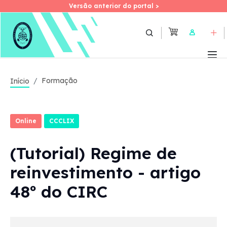
Versão anterior do portal >
Versão anterior do portal >
Skip
to
User
main
content
Formação
Início
Online
CCCLIX
(Tutorial) Regime de
reinvestimento - artigo
48º do CIRC