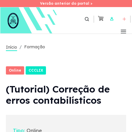
Versão anterior do portal >
Versão anterior do portal >
Skip
to
User
main
content
Formação
Início
Online
CCCLIX
(Tutorial) Correção de
erros contabilísticos
Tipo:
Online