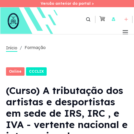
Versão anterior do portal >
Versão anterior do portal >
Skip
to
User
main
content
Formação
Início
Online
CCCLIX
(Curso) A tributação dos
artistas e desportistas
em sede de IRS, IRC , e
IVA - vertente nacional e