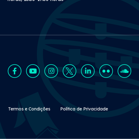
Rodapé Secundário
Termos e Condições
Política de Privacidade