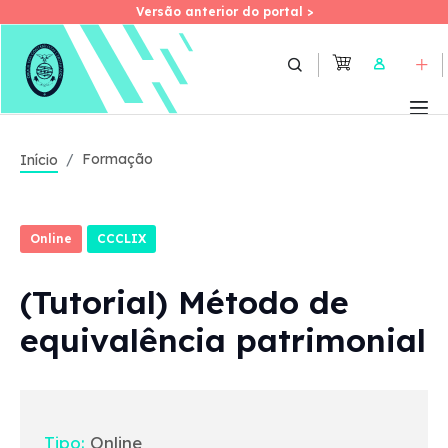
Versão anterior do portal >
Versão anterior do portal >
Skip
to
User
main
content
Formação
Início
Online
CCCLIX
(Tutorial) Método de
equivalência patrimonial
Tipo:
Online