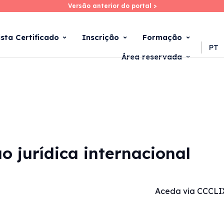
Versão anterior do portal >
Versão anterior do portal >
Skip
to
main
ista Certificado
Inscrição
Formação
content
PT
Área reservada
ão jurídica internacional
Aceda via CCCLI