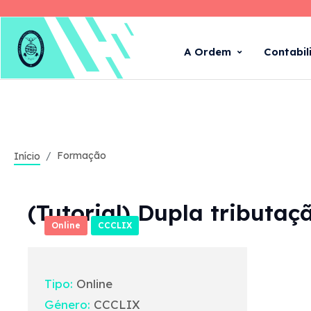
A Ordem
Contabil
Formação
Início
(Tutorial) Dupla tributaç
Online
CCCLIX
Tipo:
Online
Género:
CCCLIX