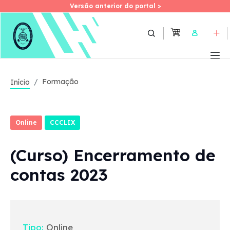
Versão anterior do portal >
Versão anterior do portal >
Skip
to
User
main
content
Formação
Início
Online
CCCLIX
(Curso) Encerramento de
contas 2023
Tipo:
Online